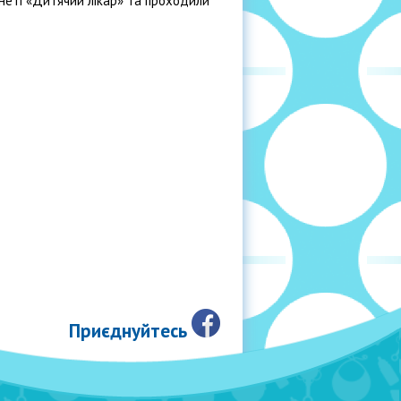
інеті «Дитячий лікар» та проходили
Приєднуйтесь