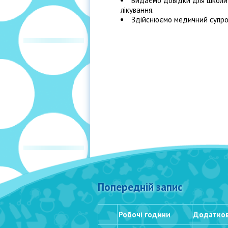
Видаємо довідки для школи, 
лікування.
Здійснюємо медичний супров
Попередній запис
Робочі години
Додатков