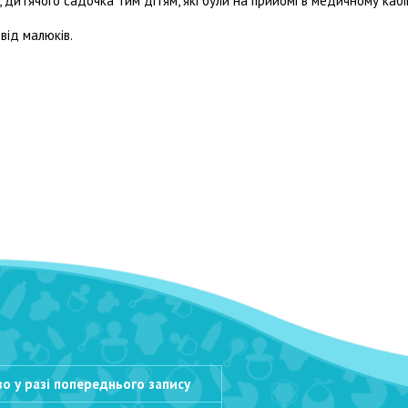
дитячого садочка тим дітям, які були на прийомі в медичному каб
ід малюків.
о у разі
попереднього запису