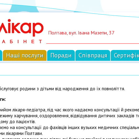
Полтава, вул. Івана Мазепи, 37
Наші послуги
Поради
Співпраця
Сертифі
слуговує родини з дітьми від народження до їх повноліття.
ги:
йом лікаря-педіатра, під час якого надаємо консультації й рекоме
 режиму харчування, оздоровлення, відвідування дитячих закладів т
му до пацієнтів.
яємо на консультації до фахівців інших вузьких медичних спеціаль
ми лікарями Полтави.